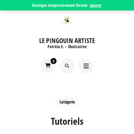
Aller
Boutique temporairement fermée
Ignorer
au
contenu
(Pressez
LE PINGOUIN ARTISTE
Entrée)
Patricia E. – Illustratrice
0
Catégorie
Tutoriels