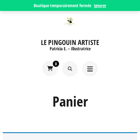
Aller
Boutique temporairement fermée
Ignorer
au
contenu
(Pressez
LE PINGOUIN ARTISTE
Entrée)
Patricia E. – Illustratrice
0
Panier