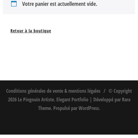
Votre panier est actuellement vide.
Retour à la boutique
Conditions générales de vente & mentions légales
© Copyright
2026
Le Pingouin Artiste
. Elegant Portfolio | Développé par
Rara
Theme
. Propulsé par
WordPress
.