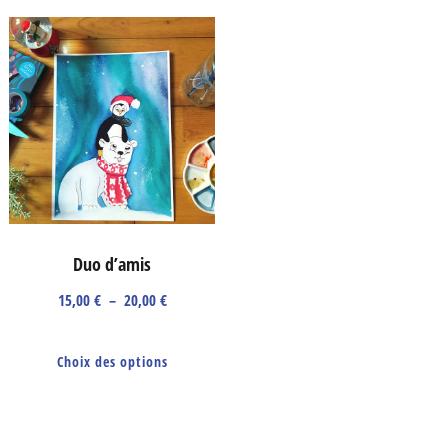
Duo d’amis
Plage
15,00
€
–
20,00
€
de
Ce
prix :
Choix des options
produit
15,00 €
a
à
plusieurs
20,00 €