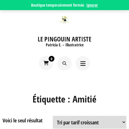
Aller
Boutique temporairement fermée
Ignorer
au
contenu
(Pressez
LE PINGOUIN ARTISTE
Entrée)
Patricia E. – Illustratrice
0
Étiquette :
Amitié
Voici le seul résultat