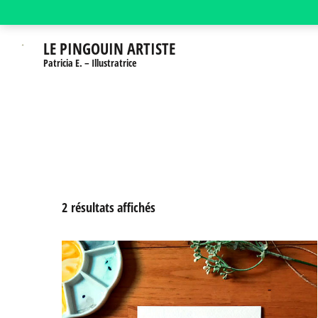
Aller
au
LE PINGOUIN ARTISTE
contenu
Patricia E. – Illustratrice
(Pressez
Entrée)
Trié
2 résultats affichés
par
prix
croissant