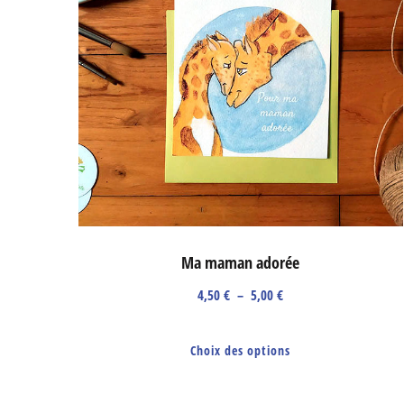
Ma maman adorée
Plage
4,50
€
–
5,00
€
de
Ce
prix :
Choix des options
produit
4,50 €
a
à