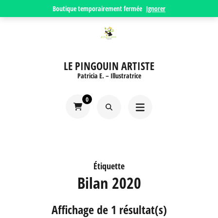
Aller
Boutique temporairement fermée
Ignorer
au
contenu
(Pressez
LE PINGOUIN ARTISTE
Entrée)
Patricia E. – Illustratrice
0
Étiquette
Bilan 2020
Affichage de 1 résultat(s)