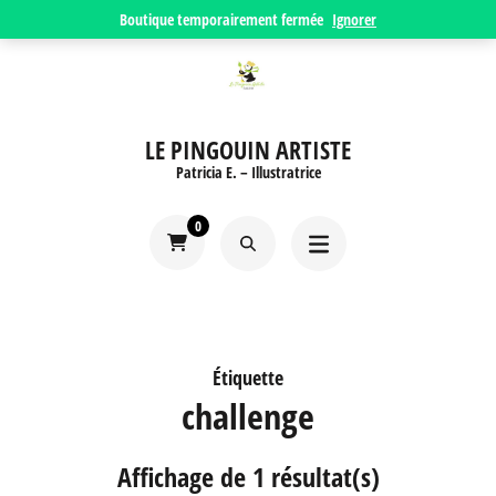
Aller
Boutique temporairement fermée
Ignorer
au
contenu
(Pressez
LE PINGOUIN ARTISTE
Entrée)
Patricia E. – Illustratrice
0
Étiquette
challenge
Affichage de 1 résultat(s)