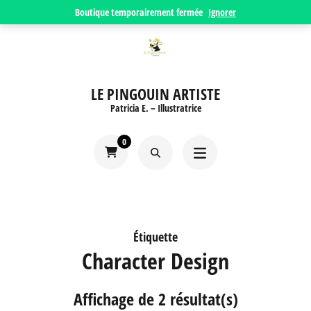
Aller
Boutique temporairement fermée
Ignorer
au
contenu
(Pressez
LE PINGOUIN ARTISTE
Entrée)
Patricia E. – Illustratrice
0
Étiquette
Character Design
Affichage de 2 résultat(s)