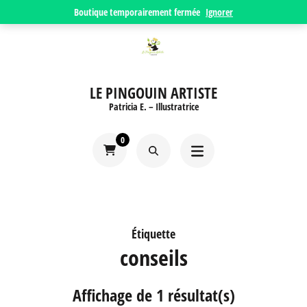
Aller
Boutique temporairement fermée
Ignorer
au
contenu
(Pressez
LE PINGOUIN ARTISTE
Entrée)
Patricia E. – Illustratrice
0
Étiquette
conseils
Affichage de 1 résultat(s)