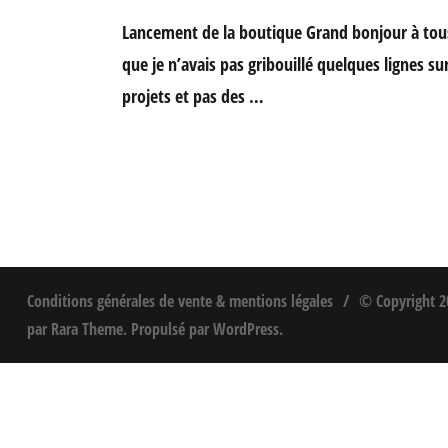
Lancement de la boutique Grand bonjour à tou
que je n’avais pas gribouillé quelques lignes sur
projets et pas des …
Conditions générales de vente & mentions légales
© Copyright 
par
Rara Theme
. Propulsé par
WordPress
.