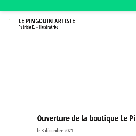
Aller
au
LE PINGOUIN ARTISTE
contenu
Patricia E. – Illustratrice
(Pressez
Entrée)
Ouverture de la boutique Le Pi
le
8 décembre 2021