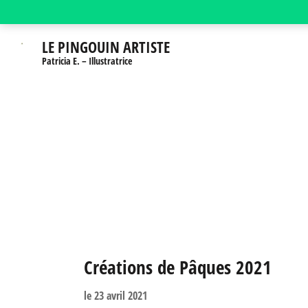
Aller
au
LE PINGOUIN ARTISTE
contenu
Patricia E. – Illustratrice
(Pressez
Entrée)
Créations de Pâques 2021
le
23 avril 2021