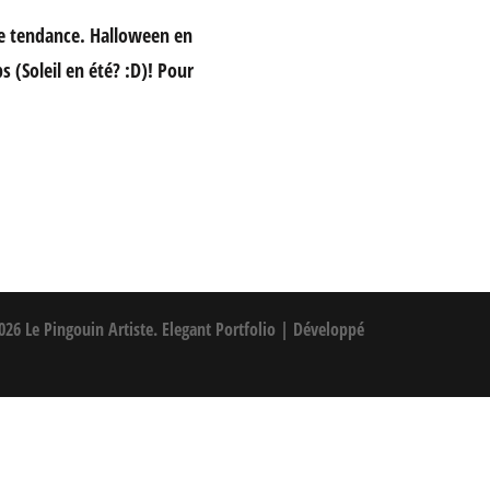
e tendance. Halloween en
(Soleil en été? :D)! Pour
2026
Le Pingouin Artiste
. Elegant Portfolio | Développé