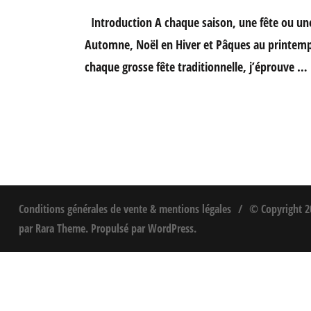
Introduction A chaque saison, une fête ou un
Automne, Noël en Hiver et Pâques au printemps 
chaque grosse fête traditionnelle, j’éprouve …
Conditions générales de vente & mentions légales
© Copyright 
par
Rara Theme
. Propulsé par
WordPress
.