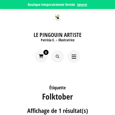
Aller
Boutique temporairement fermée
Ignorer
au
contenu
(Pressez
LE PINGOUIN ARTISTE
Entrée)
Patricia E. – Illustratrice
0
Étiquette
Folktober
Affichage de 1 résultat(s)