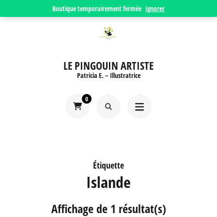
Aller
Boutique temporairement fermée
Ignorer
au
contenu
(Pressez
LE PINGOUIN ARTISTE
Entrée)
Patricia E. – Illustratrice
0
Étiquette
Islande
Affichage de 1 résultat(s)