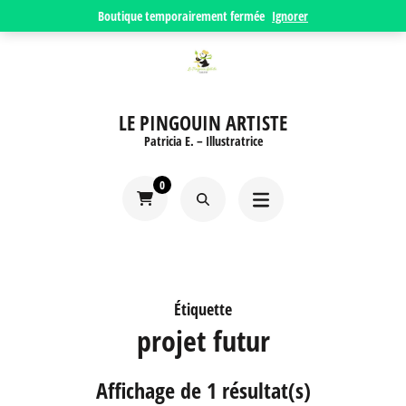
Aller
Boutique temporairement fermée
Ignorer
au
contenu
(Pressez
LE PINGOUIN ARTISTE
Entrée)
Patricia E. – Illustratrice
0
Étiquette
projet futur
Affichage de 1 résultat(s)