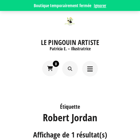
Aller
Boutique temporairement fermée
Ignorer
au
contenu
(Pressez
LE PINGOUIN ARTISTE
Entrée)
Patricia E. – Illustratrice
0
Étiquette
Robert Jordan
Affichage de 1 résultat(s)