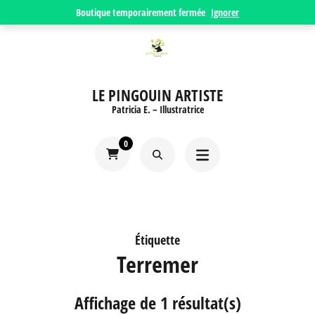
Aller
Boutique temporairement fermée
Ignorer
au
contenu
(Pressez
LE PINGOUIN ARTISTE
Entrée)
Patricia E. – Illustratrice
0
Étiquette
Terremer
Affichage de 1 résultat(s)