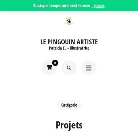
Aller
Boutique temporairement fermée
Ignorer
au
contenu
(Pressez
LE PINGOUIN ARTISTE
Entrée)
Patricia E. – Illustratrice
0
Catégorie
Projets