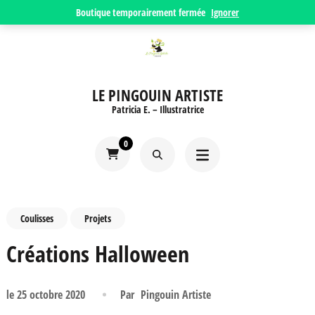
Aller
Boutique temporairement fermée
Ignorer
au
contenu
(Pressez
LE PINGOUIN ARTISTE
Entrée)
Patricia E. – Illustratrice
0
Coulisses
Projets
Créations Halloween
le
25 octobre 2020
Par
Pingouin Artiste