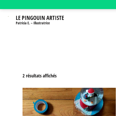
Aller
au
LE PINGOUIN ARTISTE
contenu
Patricia E. – Illustratrice
(Pressez
Entrée)
Trié
2 résultats affichés
par
prix
croissant