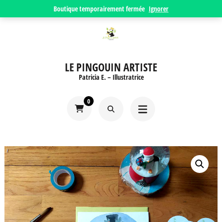
Aller
Boutique temporairement fermée
Ignorer
au
contenu
(Pressez
LE PINGOUIN ARTISTE
Entrée)
Patricia E. – Illustratrice
0