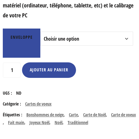
matériel (ordinateur, téléphone, tablette, etc) et le calibrage
de votre PC
ENVELOPPE
quantité
AJOUTER AU PANIER
de
Joyeux
UGS :
ND
Noël
Catégorie :
Cartes de voeux
-
Étiquettes :
Bonshommes de neige
,
Carte
,
Carte de Noël
,
Carte de voeux
Bonshommes
,
Fait main
,
Joyeux Noël
,
Noël
,
Traditionnel
de
neige