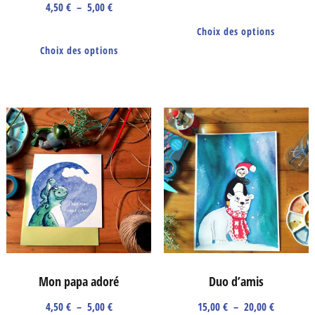
Plage
de
4,50
€
–
5,00
€
Ce
de
prix :
Ce
Choix des options
prod
prix :
15,00 €
Choix des options
produit
a
4,50 €
à
a
plus
à
20,00 €
plusieurs
5,00 €
vari
variations.
Les
Les
opti
options
peuv
peuvent
être
être
choi
choisies
sur
sur
la
la
Mon papa adoré
Duo d’amis
pag
page
du
Plage
Plage
4,50
€
–
5,00
€
15,00
€
–
20,00
€