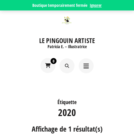
Aller
Boutique temporairement fermée
Ignorer
au
contenu
(Pressez
LE PINGOUIN ARTISTE
Entrée)
Patricia E. – Illustratrice
0
Étiquette
2020
Affichage de 1 résultat(s)