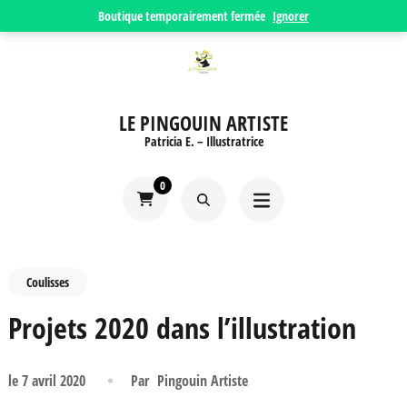
Aller
Boutique temporairement fermée
Ignorer
au
contenu
(Pressez
LE PINGOUIN ARTISTE
Entrée)
Patricia E. – Illustratrice
0
Coulisses
Projets 2020 dans l’illustration
le
7 avril 2020
Par
Pingouin Artiste