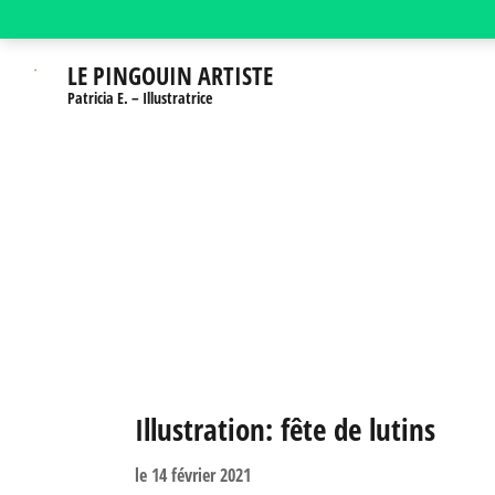
Aller
au
LE PINGOUIN ARTISTE
contenu
Patricia E. – Illustratrice
(Pressez
Entrée)
Illustration: fête de lutins
le
14 février 2021