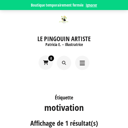
Aller
Boutique temporairement fermée
Ignorer
au
contenu
(Pressez
LE PINGOUIN ARTISTE
Entrée)
Patricia E. – Illustratrice
0
Étiquette
motivation
Affichage de 1 résultat(s)