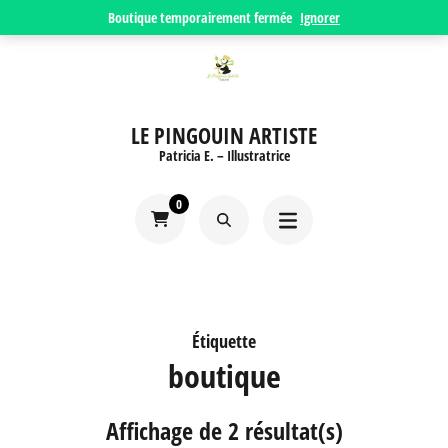
Aller
Boutique temporairement fermée
Ignorer
au
contenu
(Pressez
LE PINGOUIN ARTISTE
Entrée)
Patricia E. – Illustratrice
0
Étiquette
boutique
Affichage de 2 résultat(s)