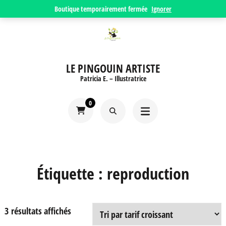
Aller
Boutique temporairement fermée
Ignorer
au
contenu
(Pressez
LE PINGOUIN ARTISTE
Entrée)
Patricia E. – Illustratrice
0
Étiquette :
reproduction
Trié
3 résultats affichés