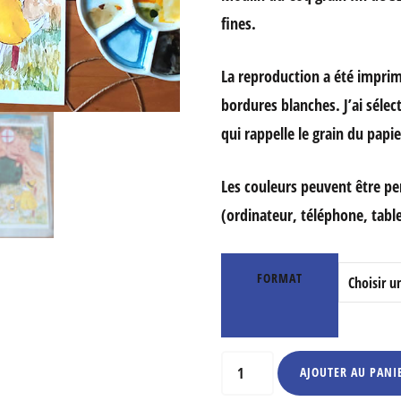
fines.
La reproduction a été impri
bordures blanches. J’ai sélec
qui rappelle le grain du papie
Les couleurs peuvent être p
(ordinateur, téléphone, tablet
FORMAT
quantité
AJOUTER AU PANI
de