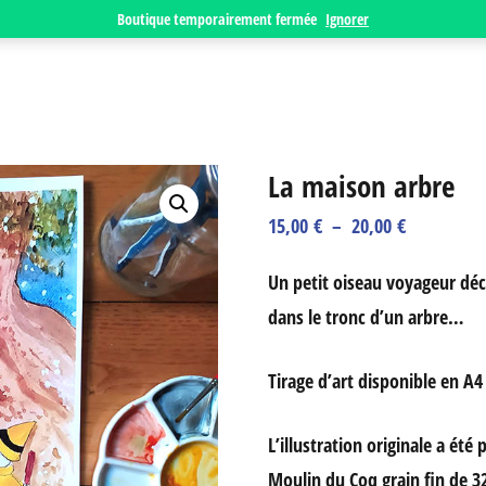
Boutique temporairement fermée
Ignorer
La maison arbre
Plage
15,00
€
–
20,00
€
de
Un petit oiseau voyageur dé
prix :
dans le tronc d’un arbre…
15,00 €
à
Tirage d’art disponible en A4
20,00 €
L’illustration originale a ét
Moulin du Coq grain fin de 3