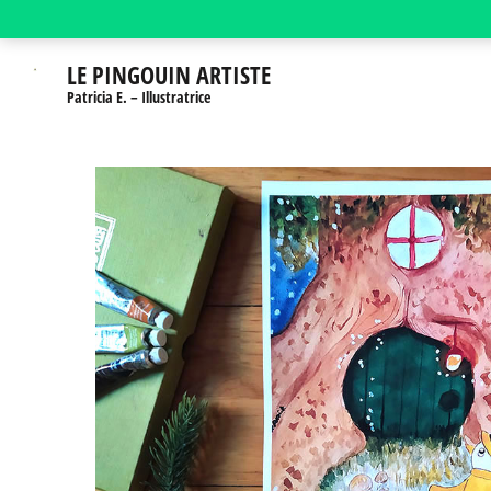
Aller
au
LE PINGOUIN ARTISTE
contenu
Patricia E. – Illustratrice
(Pressez
Entrée)