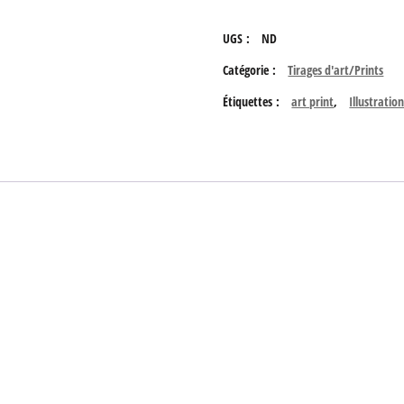
La
UGS :
ND
maison
Catégorie :
Tirages d'art/Prints
arbre
Étiquettes :
art print
,
Illustratio