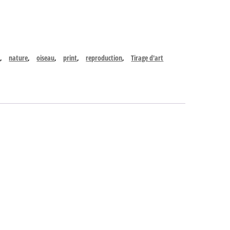
n
,
nature
,
oiseau
,
print
,
reproduction
,
Tirage d'art