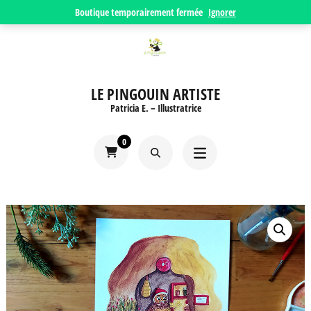
Aller
Boutique temporairement fermée
Ignorer
au
contenu
(Pressez
LE PINGOUIN ARTISTE
Entrée)
Patricia E. – Illustratrice
0