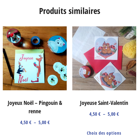
Produits similaires
Joyeux Noël – Pingouin &
Joyeuse Saint-Valentin
renne
Plage
4,50
€
–
5,00
€
Plage
de
4,50
€
–
5,00
€
Ce
de
prix :
Ce
Choix des options
prod
prix :
4,50 €