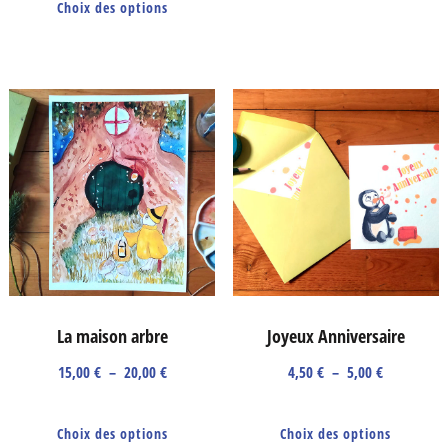
Choix des options
produit
a
4,50 €
à
a
plus
à
5,00 €
plusieurs
5,00 €
vari
variations.
Les
Les
opti
options
peuv
peuvent
être
être
choi
choisies
sur
sur
la
la
La maison arbre
Joyeux Anniversaire
pag
page
du
Plage
Plage
15,00
€
–
20,00
€
4,50
€
–
5,00
€
du
de
de
prod
Ce
Ce
prix :
prix :
produit
Choix des options
Choix des options
produit
prod