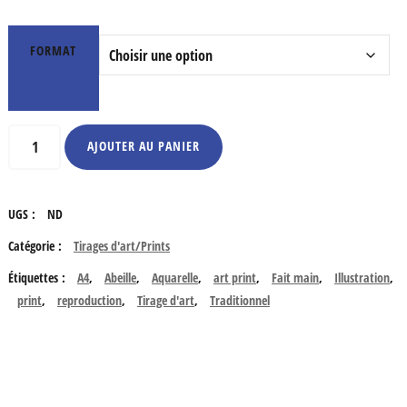
FORMAT
quantité
AJOUTER AU PANIER
de
Marché
UGS :
ND
aux
Catégorie :
Tirages d'art/Prints
fleurs
Étiquettes :
A4
,
Abeille
,
Aquarelle
,
art print
,
Fait main
,
Illustration
,
print
,
reproduction
,
Tirage d'art
,
Traditionnel