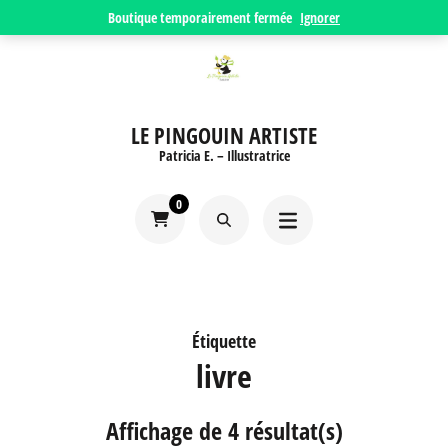
Aller
Boutique temporairement fermée
Ignorer
au
contenu
(Pressez
LE PINGOUIN ARTISTE
Entrée)
Patricia E. – Illustratrice
0
Étiquette
livre
Affichage de 4 résultat(s)