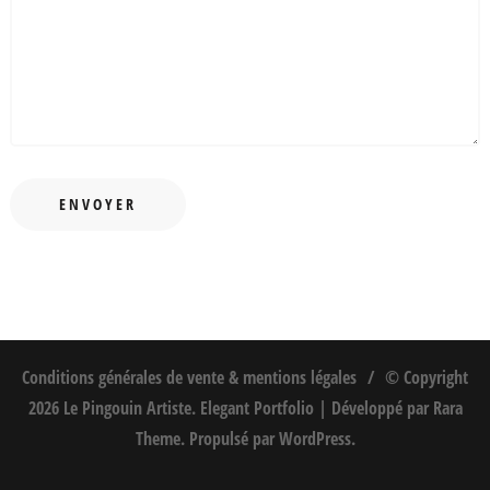
Conditions générales de vente & mentions légales
© Copyright
2026
Le Pingouin Artiste
. Elegant Portfolio | Développé par
Rara
Theme
. Propulsé par
WordPress
.