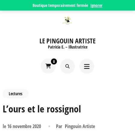
Aller
Boutique temporairement fermée
Ignorer
au
contenu
(Pressez
LE PINGOUIN ARTISTE
Entrée)
Patricia E. – Illustratrice
0
Lectures
L’ours et le rossignol
le
16 novembre 2020
Par
Pingouin Artiste