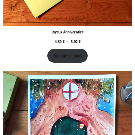
Joyeux Anniversaire
Plage
4,50
€
–
5,00
€
de
Choix des options
prix :
4,50 €
à
5,00 €