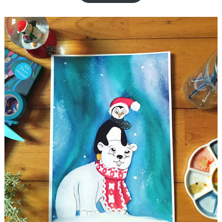
4,50 €
à
5,00 €