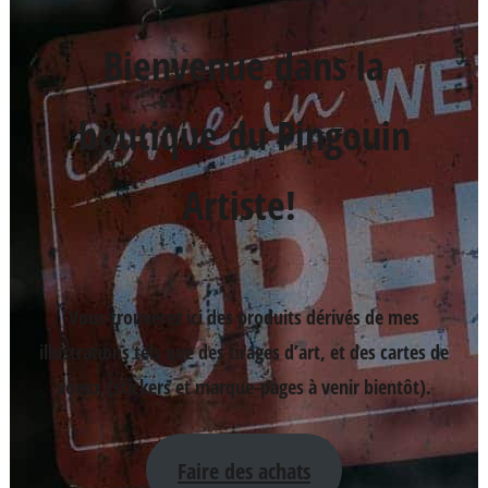
Bienvenue dans la
boutique du Pingouin
Artiste!
Vous trouverez ici des produits dérivés de mes
illustrations tels que des tirages d’art, et des cartes de
voeux (stickers et marque-pages à venir bientôt).
Faire des achats