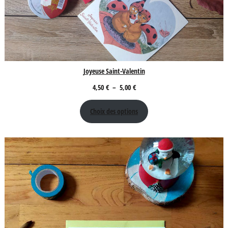
Joyeuse Saint-Valentin
Plage
4,50
€
–
5,00
€
de
Choix des options
prix :
4,50 €
à
5,00 €