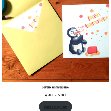
Joyeux Anniversaire
Plage
4,50
€
–
5,00
€
de
Choix des options
prix :