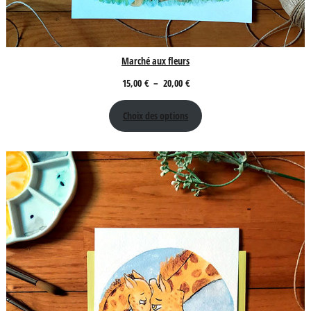
Marché aux fleurs
Plage
15,00
€
–
20,00
€
de
Choix des options
prix :
15,00 €
à
20,00 €