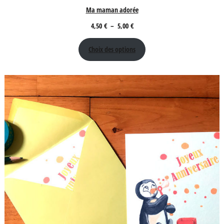
Ma maman adorée
Plage
4,50
€
–
5,00
€
de
Choix des options
prix :
4,50 €
à
5,00 €