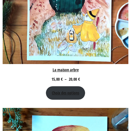
La maison arbre
Plage
15,00
€
–
20,00
€
de
Choix des options
prix :
15,00 €
à
20,00 €