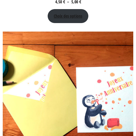
Plage
4,50
€
–
5,00
€
de
Choix des options
prix :
4,50 €
à
5,00 €