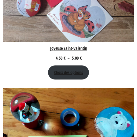
Joyeuse Saint-Valentin
Plage
4,50
€
–
5,00
€
de
Choix des options
prix :
4,50 €
à
5,00 €