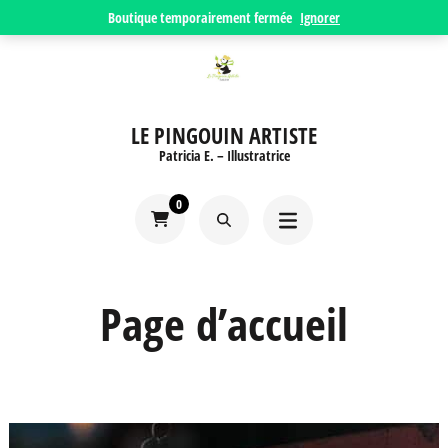
Aller
Boutique temporairement fermée
Ignorer
au
contenu
(Pressez
LE PINGOUIN ARTISTE
Entrée)
Patricia E. – Illustratrice
0
Page d’accueil