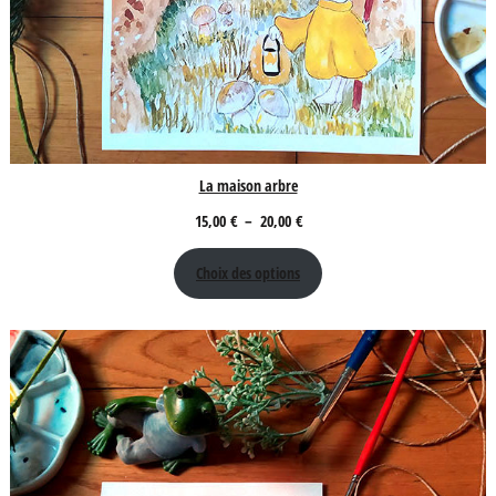
La maison arbre
Plage
15,00
€
–
20,00
€
de
Choix des options
prix :
15,00 €
à
20,00 €