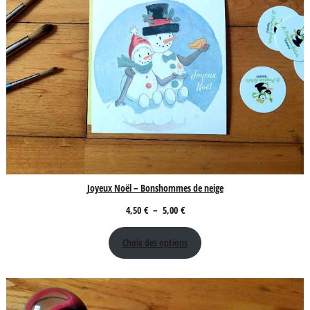
Joyeux Noël – Bonshommes de neige
Plage
4,50
€
–
5,00
€
de
Choix des options
prix :
4,50 €
à
5,00 €