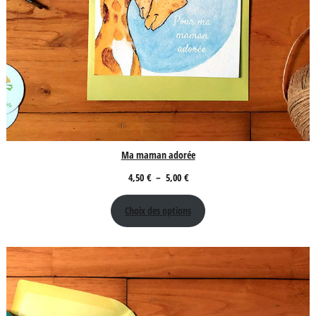
Ma maman adorée
Plage
4,50
€
–
5,00
€
de
Choix des options
prix :
4,50 €
à
5,00 €