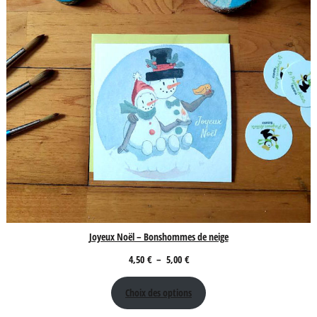
Joyeux Noël – Bonshommes de neige
Plage
4,50
€
–
5,00
€
de
Choix des options
prix :
4,50 €