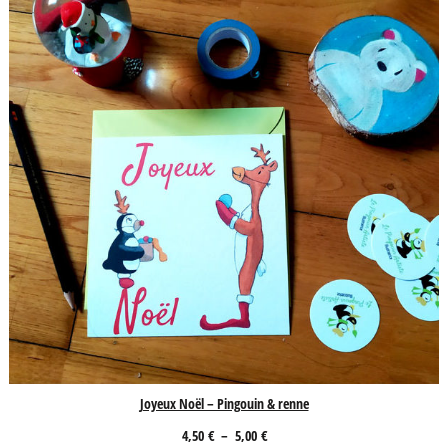
Joyeux Noël – Pingouin & renne
Plage
4,50
€
–
5,00
€