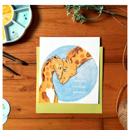
à
5,00 €