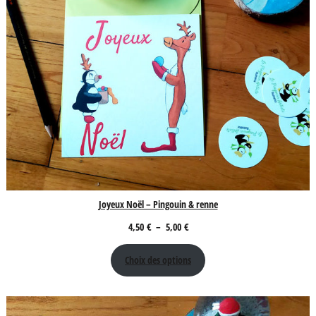
Joyeux Noël – Pingouin & renne
Plage
4,50
€
–
5,00
€
de
Choix des options
prix :
4,50 €
à
5,00 €