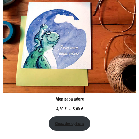
Mon papa adoré
Plage
4,50
€
–
5,00
€
de
Choix des options
prix :
4,50 €
à