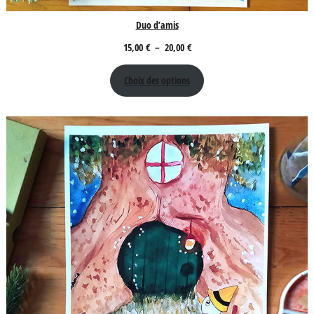
Duo d’amis
Plage
15,00
€
–
20,00
€
de
Choix des options
prix :
15,00 €
à
20,00 €