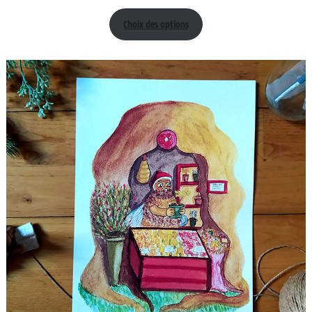
de
Choix des options
prix :
4,50 €
à
5,00 €