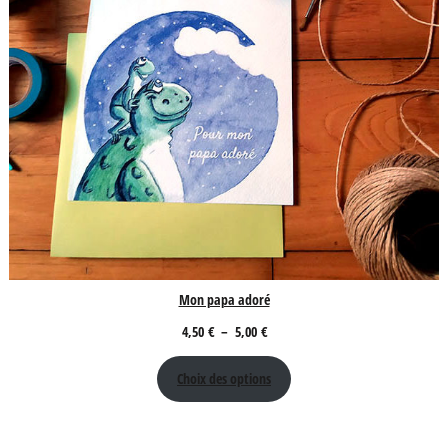
Mon papa adoré
Plage
4,50
€
–
5,00
€
de
Choix des options
prix :
4,50 €
à