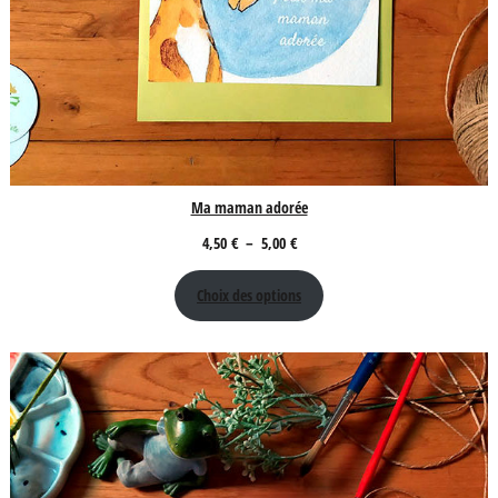
Ma maman adorée
Plage
4,50
€
–
5,00
€
de
Choix des options
prix :
4,50 €
à
5,00 €