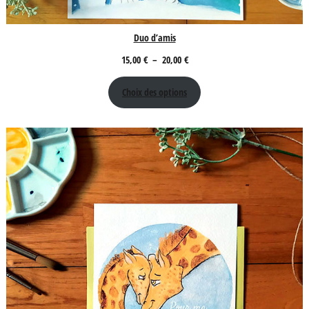
Duo d’amis
Plage
15,00
€
–
20,00
€
de
Choix des options
prix :
15,00 €
à
20,00 €