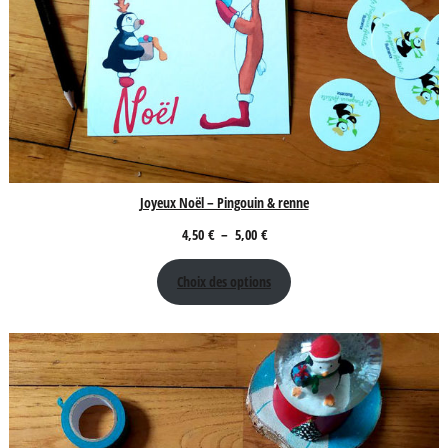
Joyeux Noël – Pingouin & renne
Plage
4,50
€
–
5,00
€
de
Choix des options
prix :
4,50 €
à
5,00 €